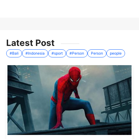
Latest Post
#Bali
#Indonesia
#sport
#Person
Person
people