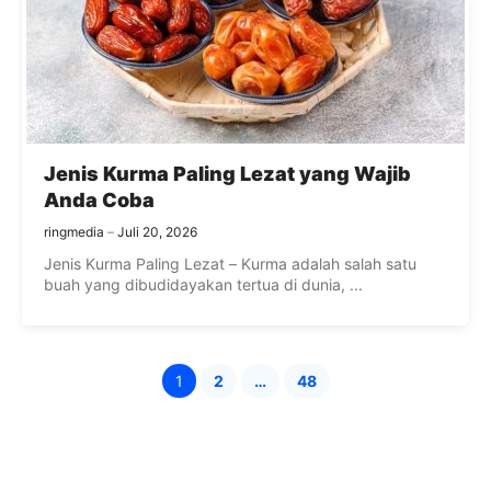
Jenis Kurma Paling Lezat yang Wajib
Anda Coba
ringmedia
Juli 20, 2026
Jenis Kurma Paling Lezat – Kurma adalah salah satu
buah yang dibudidayakan tertua di dunia, ...
1
2
…
48
Halaman
Halaman
Halaman