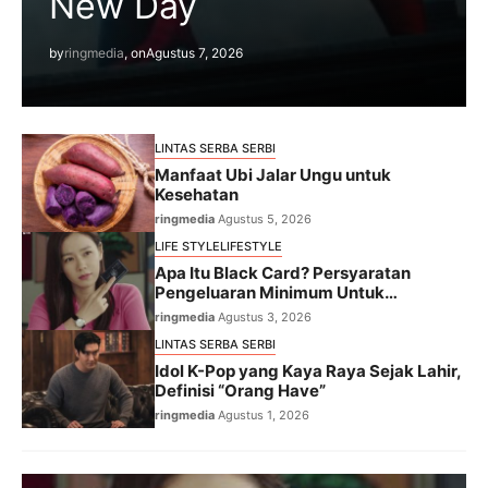
New Day
by
ringmedia
, on
Agustus 7, 2026
LINTAS SERBA SERBI
Manfaat Ubi Jalar Ungu untuk
Kesehatan
ringmedia
Agustus 5, 2026
LIFE STYLE
LIFESTYLE
Apa Itu Black Card? Persyaratan
Pengeluaran Minimum Untuk
Mendapatkannya
ringmedia
Agustus 3, 2026
LINTAS SERBA SERBI
Idol K-Pop yang Kaya Raya Sejak Lahir,
Definisi “Orang Have”
ringmedia
Agustus 1, 2026