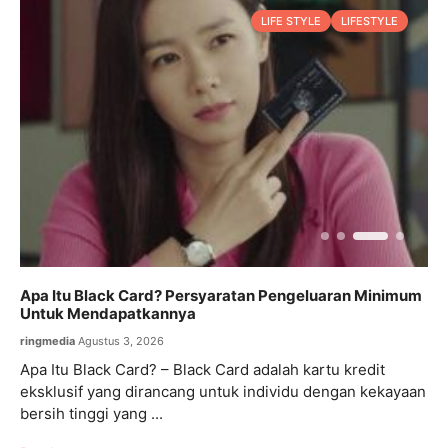
LIFE STYLE
LIFESTYLE
Apa Itu Black Card? Persyaratan Pengeluaran Minimum
I
Untuk Mendapatkannya
H
ringmedia
Agustus 3, 2026
r
Apa Itu Black Card? – Black Card adalah kartu kredit
I
eksklusif yang dirancang untuk individu dengan kekayaan
d
bersih tinggi yang ...
d