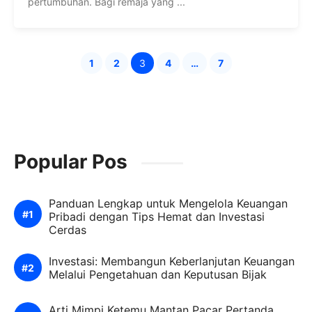
pertumbuhan. Bagi remaja yang ...
1
2
3
4
…
7
Halaman
Halaman
Halaman
Halaman
Halaman
Popular Pos
Panduan Lengkap untuk Mengelola Keuangan
Pribadi dengan Tips Hemat dan Investasi
Cerdas
Investasi: Membangun Keberlanjutan Keuangan
Melalui Pengetahuan dan Keputusan Bijak
Arti Mimpi Ketemu Mantan Pacar Pertanda