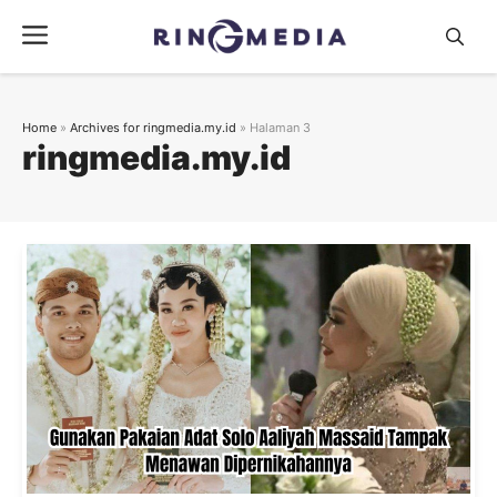
Langsung
Menu
ke
isi
Home
»
Archives for ringmedia.my.id
»
Halaman 3
ringmedia.my.id