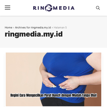
Langsung
Menu
ke
isi
Home
»
Archives for ringmedia.my.id
»
Halaman 5
ringmedia.my.id