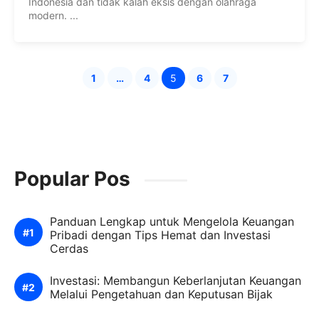
Indonesia dan tidak kalah eksis dengan olahraga
modern. ...
1
…
4
5
6
7
Halaman
Halaman
Halaman
Halaman
Halaman
Popular Pos
Panduan Lengkap untuk Mengelola Keuangan
Pribadi dengan Tips Hemat dan Investasi
Cerdas
Investasi: Membangun Keberlanjutan Keuangan
Melalui Pengetahuan dan Keputusan Bijak