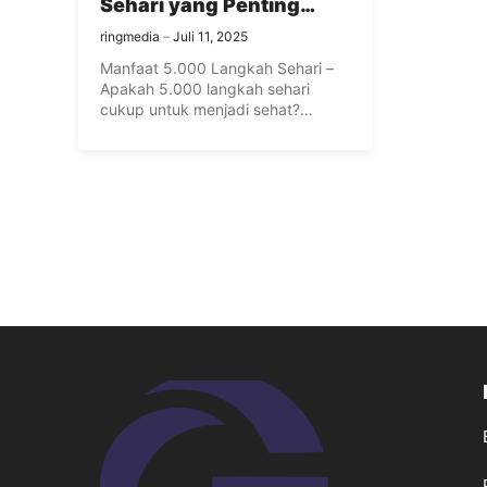
Sehari yang Penting
Untuk Tubuh
ringmedia
Juli 11, 2025
Manfaat 5.000 Langkah Sehari –
Apakah 5.000 langkah sehari
cukup untuk menjadi sehat?
Meskipun 10.000 ...