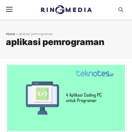
Langsung
Menu
ke
isi
Home
»
aplikasi pemrograman
aplikasi pemrograman