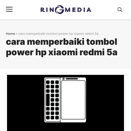
Langsung
Menu
ke
isi
Home
»
cara memperbaiki tombol power hp xiaomi redmi 5a
cara memperbaiki tombol
power hp xiaomi redmi 5a