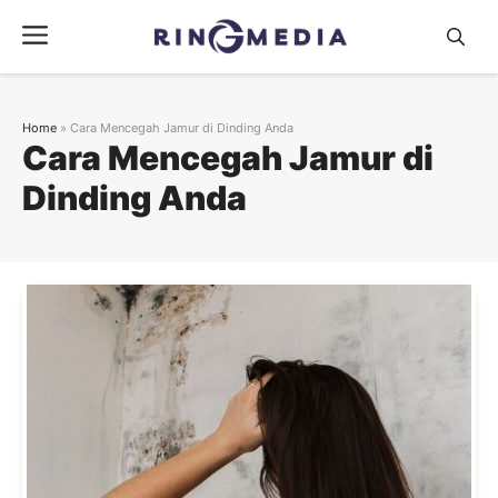
Langsung
Menu
ke
isi
Home
»
Cara Mencegah Jamur di Dinding Anda
Cara Mencegah Jamur di
Dinding Anda