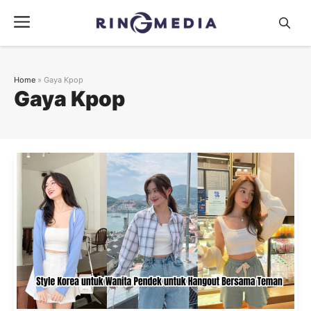
Langsung
Menu
ke
isi
Home
»
Gaya Kpop
Gaya Kpop