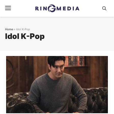
Langsung
Menu
ke
isi
Home
»
Idol K-Pop
Idol K-Pop