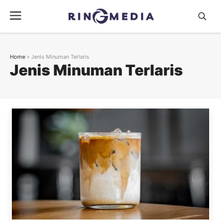
Langsung
Menu
ke
isi
Home
»
Jenis Minuman Terlaris
Jenis Minuman Terlaris