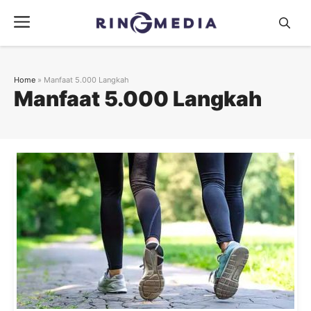
Langsung
Menu
ke
isi
Home
»
Manfaat 5.000 Langkah
Manfaat 5.000 Langkah