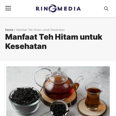
Langsung
Menu
ke
isi
Home
»
Manfaat Teh Hitam untuk Kesehatan
Manfaat Teh Hitam untuk
Kesehatan