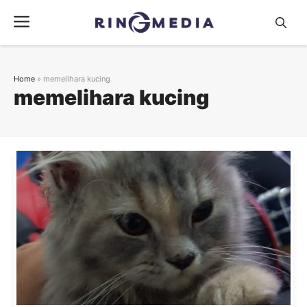
Langsung
Menu
ke
isi
Home
»
memelihara kucing
memelihara kucing