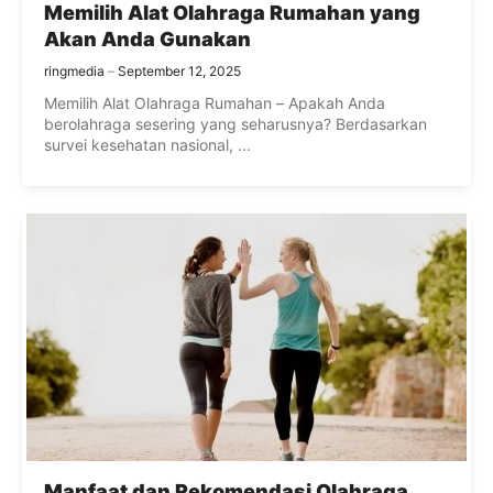
Memilih Alat Olahraga Rumahan yang
Akan Anda Gunakan
ringmedia
September 12, 2025
Memilih Alat Olahraga Rumahan – Apakah Anda
berolahraga sesering yang seharusnya? Berdasarkan
survei kesehatan nasional, ...
Manfaat dan Rekomendasi Olahraga