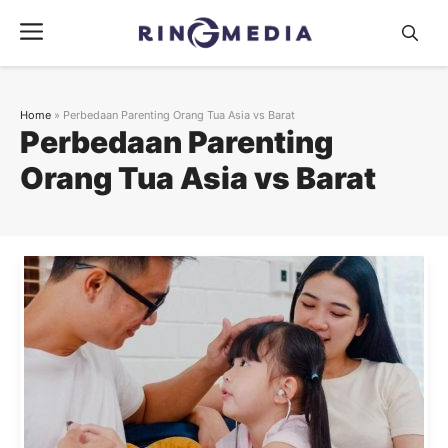
Langsung
Menu
ke
isi
Home
»
Perbedaan Parenting Orang Tua Asia vs Barat
Perbedaan Parenting
Orang Tua Asia vs Barat