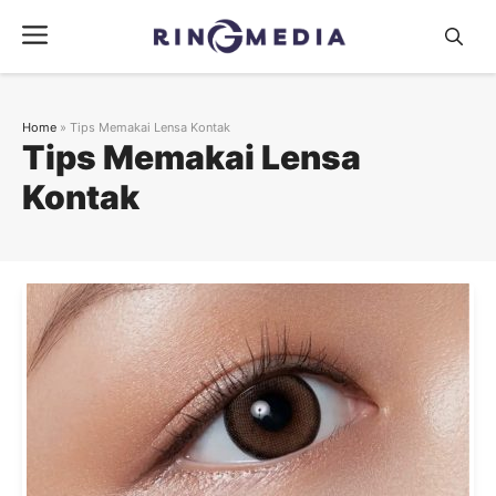
Langsung
Menu
ke
isi
Home
»
Tips Memakai Lensa Kontak
Tips Memakai Lensa
Kontak