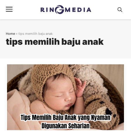
Langsung
Menu
ke
isi
Home
»
tips memilih baju anak
tips memilih baju anak