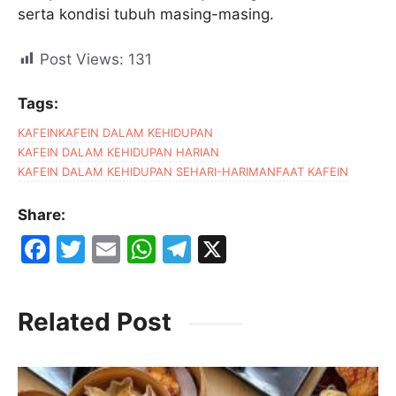
serta kondisi tubuh masing-masing.
Post Views:
131
Tags:
KAFEIN
KAFEIN DALAM KEHIDUPAN
KAFEIN DALAM KEHIDUPAN HARIAN
KAFEIN DALAM KEHIDUPAN SEHARI-HARI
MANFAAT KAFEIN
Share:
F
T
E
W
T
X
a
w
m
h
el
c
itt
ai
at
e
Related Post
e
er
l
s
gr
b
A
a
o
p
m