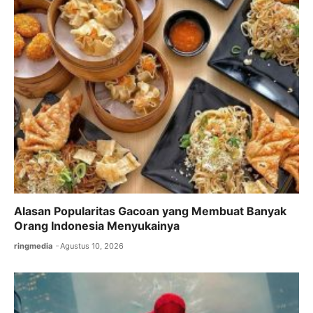
o
p
k
Alasan Popularitas Gacoan yang Membuat Banyak
Orang Indonesia Menyukainya
ringmedia
Agustus 10, 2026