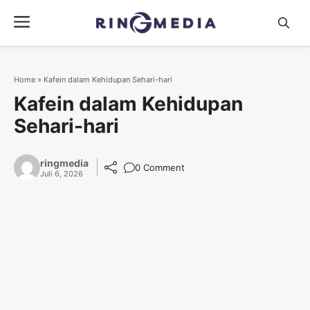
Langsung
Menu
ke
isi
Home
»
Kafein dalam Kehidupan Sehari-hari
Kafein dalam Kehidupan
Sehari-hari
ringmedia
0 Comment
Juli 6, 2026