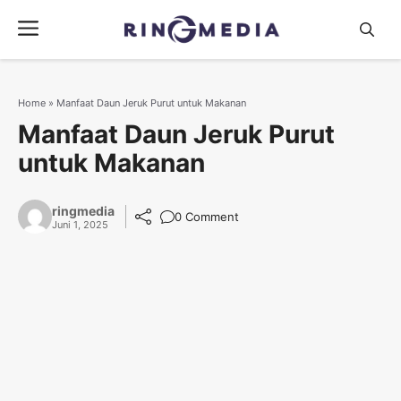
Langsung
Menu
ke
isi
Home
»
Manfaat Daun Jeruk Purut untuk Makanan
Manfaat Daun Jeruk Purut
untuk Makanan
ringmedia
0 Comment
Juni 1, 2025