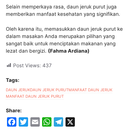
Selain memperkaya rasa, daun jeruk purut juga
memberikan manfaat kesehatan yang signifikan.
Oleh karena itu, memasukkan daun jeruk purut ke
dalam masakan Anda merupakan pilihan yang
sangat baik untuk menciptakan makanan yang
lezat dan bergizi.
(Fahma Ardiana)
Post Views:
437
Tags:
DAUN JERUK
DAUN JERUK PURUT
MANFAAT DAUN JERUK
MANFAAT DAUN JERUK PURUT
Share:
F
T
E
W
T
X