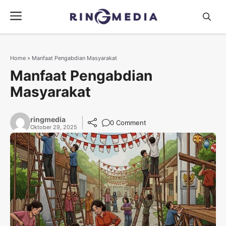
Langsung
Menu
ke
isi
Home
»
Manfaat Pengabdian Masyarakat
Manfaat Pengabdian
Masyarakat
ringmedia
0 Comment
Oktober 29, 2025