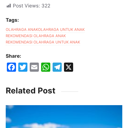
Post Views:
322
Tags:
OLAHRAGA ANAK
OLAHRAGA UNTUK ANAK
REKOMENDASI OLAHRAGA ANAK
REKOMENDASI OLAHRAGA UNTUK ANAK
Share:
F
T
E
W
T
X
a
w
m
h
el
c
itt
ai
at
e
Related Post
e
er
l
s
gr
b
A
a
o
p
m
o
p