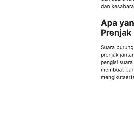
dan kesabaran
Apa yan
Prenjak 
Suara burung 
prenjak janta
pengisi suara
membuat bany
mengikutsert