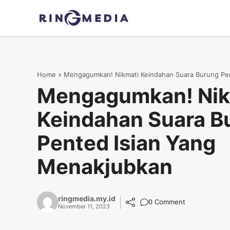
Langsung
ke
isi
Home
»
Mengagumkan! Nikmati Keindahan Suara Burung Pe
Mengagumkan! Nik
Keindahan Suara B
Pented Isian Yang
Menakjubkan
ringmedia.my.id
0 Comment
November 11, 2023