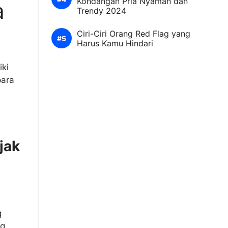
Kondangan Pria Nyaman dan
a
Trendy 2024
Ciri-Ciri Orang Red Flag yang
Harus Kamu Hindari
iki
para
jak
g
ng