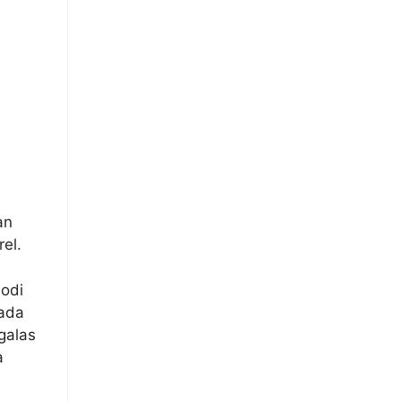
an
el.
lodi
nada
galas
a