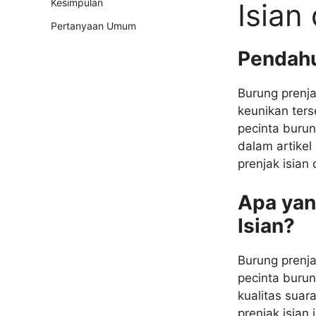
Kesimpulan
Isian
Pertanyaan Umum
Pendah
Burung prenja
keunikan ters
pecinta burun
dalam artikel
prenjak isian
Apa yan
Isian?
Burung prenja
pecinta burun
kualitas suar
prenjak isian