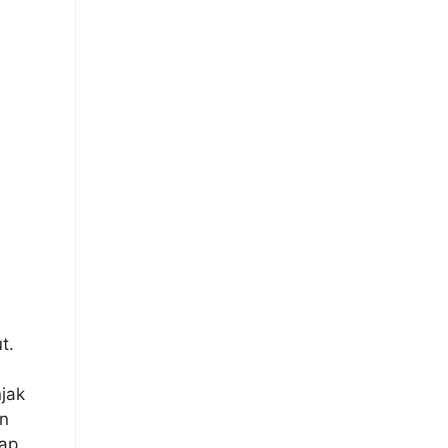
t.
jak
an
hap