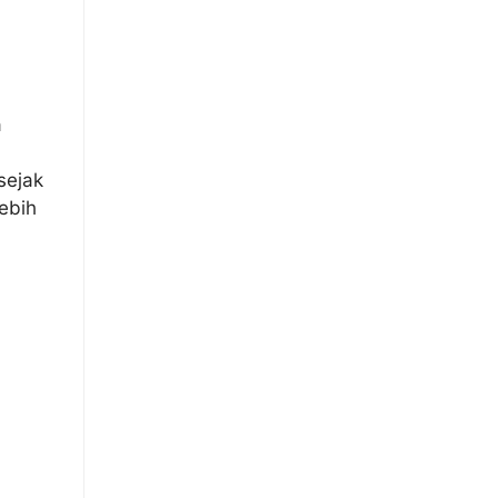
a
sejak
ebih