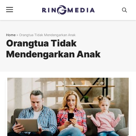
Langsung
Menu
ke
isi
Home
»
Orangtua Tidak Mendengarkan Anak
Orangtua Tidak
Mendengarkan Anak