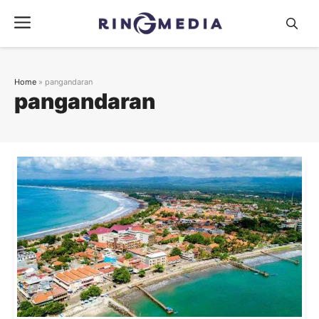
Langsung
Menu
ke
isi
Home
»
pangandaran
pangandaran