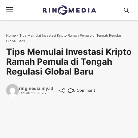
Langsung
Menu
ke
isi
Home
»
Tips Memulai Investasi Kripto Ramah Pemula di Tengah Regulasi
Global Baru
Tips Memulai Investasi Kripto
Ramah Pemula di Tengah
Regulasi Global Baru
ringmedia.my.id
0 Comment
Januari 22, 2025