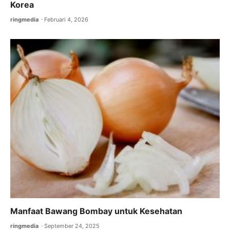
Korea
ringmedia
Februari 4, 2026
Manfaat Bawang Bombay untuk Kesehatan
ringmedia
September 24, 2025