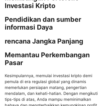
Investasi Kripto
Pendidikan dan sumber
informasi Daya
rencana Jangka Panjang
Memantau Perkembangan
Pasar
Kesimpulannya, memulai investasi kripto demi
pemula di era regulasi global yang dinamis
memerlukan persiapan matang, pengertian
mendalam, dan kehati-hatian. Dengan mengikuti
tips-tips di atas, Anda mampu meminimalkan
bahaya dan mengterbaikkan kemungkinan profit.