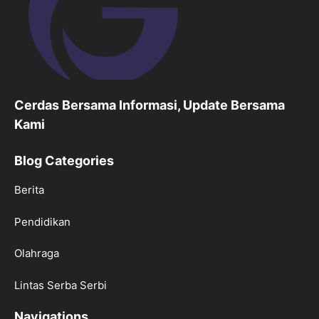
Cerdas Bersama Informasi, Update Bersama
Kami
Blog Categories
Berita
Pendidikan
Olahraga
Lintas Serba Serbi
Navigations