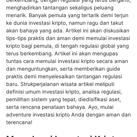
berkembang, dengan regulasi yang terus berganti,
menghadirkan tantangan sekaligus peluang
menarik. Banyak pemula yang tertarik demi terjun
ke dunia investasi kripto, namun ragu dan takut
akan bahaya yang ada. Artikel ini akan diskusikan
tips-tips praktis dan aman demi memulai investasi
kripto bagi pemula, di tengah regulasi global yang
terus berkembang. Artikel ini akan mengupas
tuntas cara memulai investasi kripto secara aman
dan menguntungkan, serta memberikan guide
praktis demi menyelesaikan tantangan regulasi
baru. Strukperjalanan wisata artikel meliputi
definisi umum investasi kripto, analisa regulasi,
pemilihan sistem yang tepat, diedisifikasi aset,
serta rencana penataan bahaya. Ayo, mulai
adventure investasi kripto Anda dengan aman dan
terencana!