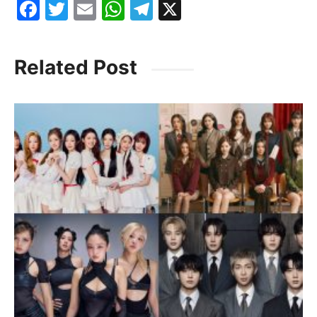
F
T
E
W
T
X
a
w
m
h
el
c
itt
ai
at
e
Related Post
e
er
l
s
gr
b
A
a
o
p
m
o
p
k