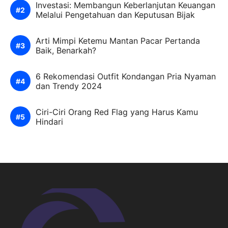
Investasi: Membangun Keberlanjutan Keuangan
Melalui Pengetahuan dan Keputusan Bijak
Arti Mimpi Ketemu Mantan Pacar Pertanda
Baik, Benarkah?
6 Rekomendasi Outfit Kondangan Pria Nyaman
dan Trendy 2024
Ciri-Ciri Orang Red Flag yang Harus Kamu
Hindari