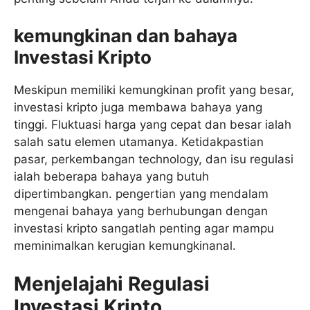
kemungkinan dan bahaya
Investasi Kripto
Meskipun memiliki kemungkinan profit yang besar,
investasi kripto juga membawa bahaya yang
tinggi. Fluktuasi harga yang cepat dan besar ialah
salah satu elemen utamanya. Ketidakpastian
pasar, perkembangan technology, dan isu regulasi
ialah beberapa bahaya yang butuh
dipertimbangkan. pengertian yang mendalam
mengenai bahaya yang berhubungan dengan
investasi kripto sangatlah penting agar mampu
meminimalkan kerugian kemungkinanal.
Menjelajahi Regulasi
Investasi Kripto