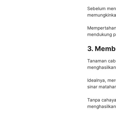
Sebelum mena
memungkinkan
Mempertahank
mendukung p
3. Membe
Tanaman caba
menghasilkan
Idealnya, me
sinar matahar
Tanpa cahaya
menghasilkan 