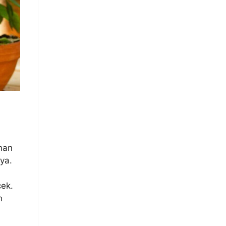
man
ya.
cek.
h