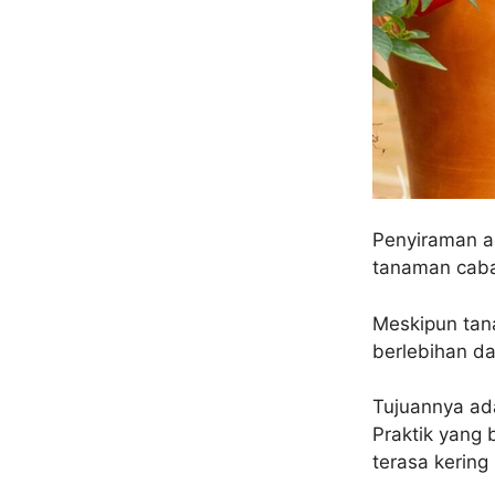
Penyiraman a
tanaman caba
Meskipun tan
berlebihan d
Tujuannya ada
Praktik yang 
terasa kering