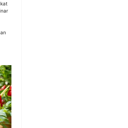
kat
inar
han