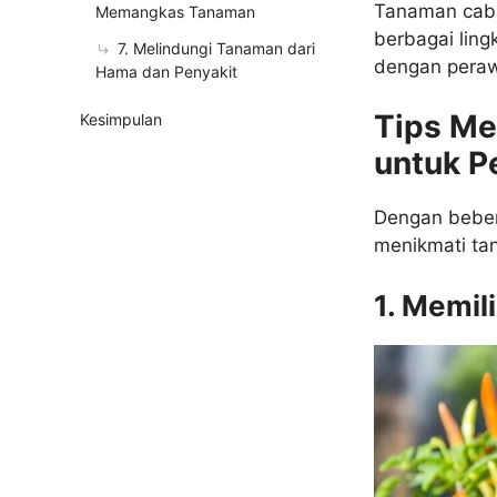
Tanaman caba
Memangkas Tanaman
berbagai lin
7. Melindungi Tanaman dari
dengan peraw
Hama dan Penyakit
Tips Me
Kesimpulan
untuk P
Dengan beber
menikmati ta
1. Memil