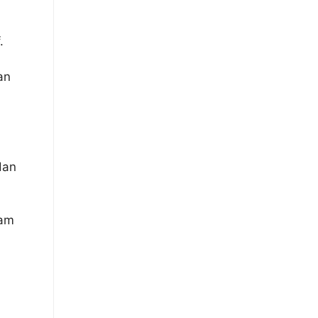
.
an
dan
jam