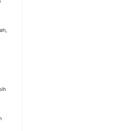
k
ah,
bih
n