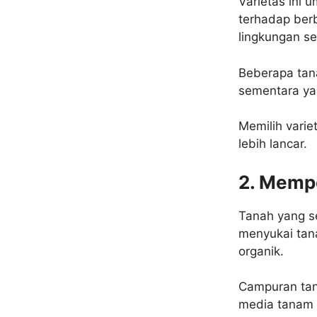
Varietas ini 
terhadap ber
lingkungan s
Beberapa tan
sementara yan
Memilih vari
lebih lancar.
2. Memp
Tanah yang se
menyukai tan
organik.
Campuran tan
media tanam 