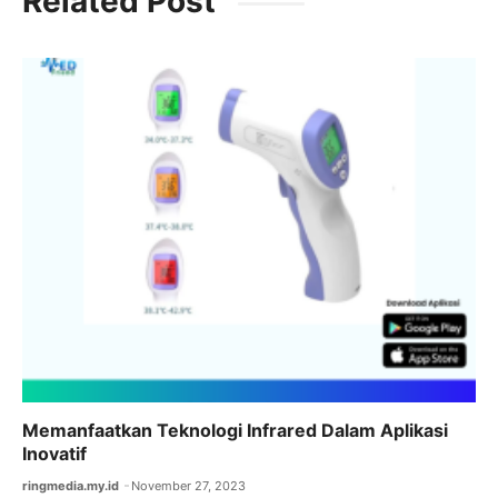
Related Post
e
er
l
s
gr
b
A
a
o
p
m
o
p
k
Memanfaatkan Teknologi Infrared Dalam Aplikasi
Inovatif
ringmedia.my.id
November 27, 2023