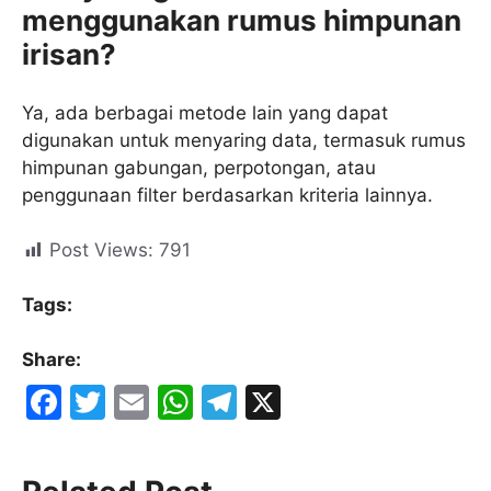
menggunakan rumus himpunan
irisan?
Ya, ada berbagai metode lain yang dapat
digunakan untuk menyaring data, termasuk rumus
himpunan gabungan, perpotongan, atau
penggunaan filter berdasarkan kriteria lainnya.
Post Views:
791
Tags:
Share:
F
T
E
W
T
X
a
w
m
h
el
c
itt
ai
at
e